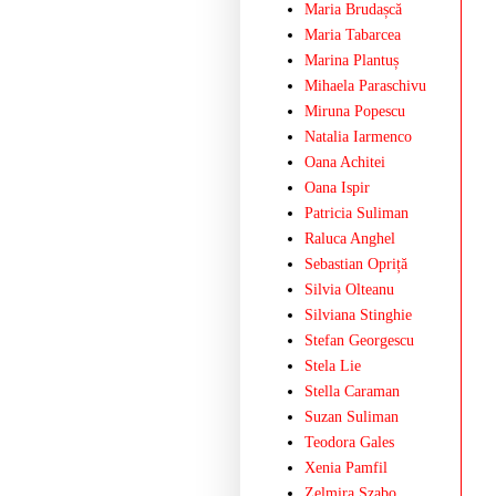
Maria Brudașcă
Maria Tabarcea
Marina Plantuș
Mihaela Paraschivu
Miruna Popescu
Natalia Iarmenco
Oana Achitei
Oana Ispir
Patricia Suliman
Raluca Anghel
Sebastian Opriță
Silvia Olteanu
Silviana Stinghie
Stefan Georgescu
Stela Lie
Stella Caraman
Suzan Suliman
Teodora Gales
Xenia Pamfil
Zelmira Szabo