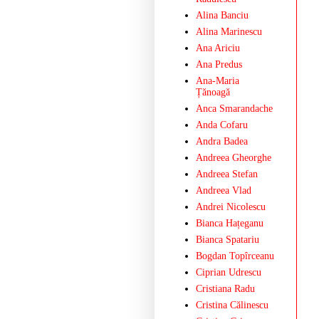
Alina Banciu
Alina Marinescu
Ana Ariciu
Ana Predus
Ana-Maria
Țănoagă
Anca Smarandache
Anda Cofaru
Andra Badea
Andreea Gheorghe
Andreea Stefan
Andreea Vlad
Andrei Nicolescu
Bianca Hațeganu
Bianca Spatariu
Bogdan Topîrceanu
Ciprian Udrescu
Cristiana Radu
Cristina Călinescu