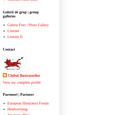
Galerii de grup | group
galleries
Galerie Foto | Photo Gallery
Liternet
Liternet II
Contact
Clubul Ilustratorilor
View my complete profile
Parteneri | Partners
European Illustrators Forum
Headvertising