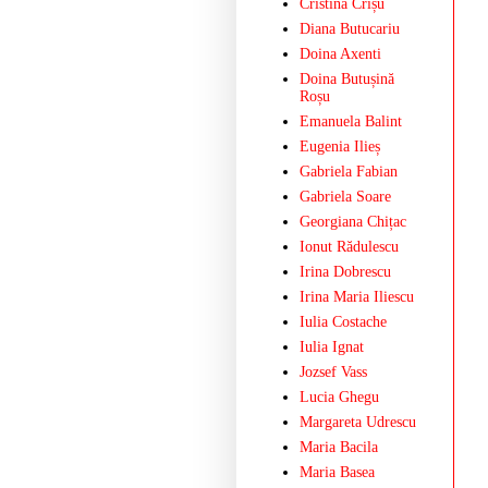
Cristina Crișu
Diana Butucariu
Doina Axenti
Doina Butușină
Roșu
Emanuela Balint
Eugenia Ilieș
Gabriela Fabian
Gabriela Soare
Georgiana Chițac
Ionut Rădulescu
Irina Dobrescu
Irina Maria Iliescu
Iulia Costache
Iulia Ignat
Jozsef Vass
Lucia Ghegu
Margareta Udrescu
Maria Bacila
Maria Basea